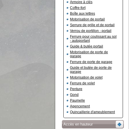
Armoire à clés
Coffre-fort
Boîte aux lettres
Motorisation de portail
Serrure de grille et de portail
Verrou de portillon - portail
Ferrure pour coulissant au sol
- autoportant
Guide & butée portail
Motorisation de porte de
garage
Ferrure de porte de garage
Guide et butée de porte de
garage
Motorisation de volet
Ferrure de volet
Penture
Gond
Paumelle
Agencement
Quincaillerie d'ameublement
Accès en hauteur