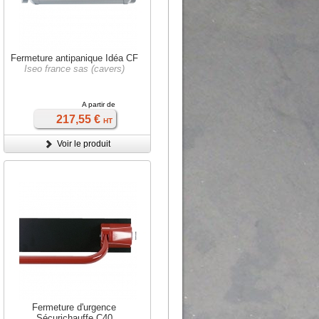
Fermeture antipanique Idéa CF
Iseo france sas (cavers)
A partir de
217,55 €
HT
Voir le produit
Fermeture d'urgence
Sécurichauffe C40