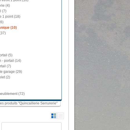
 étroit 1 point (10)
rie (4)
é (7)
e 1 point (18)
(6)
nique (10)
(37)
rtail (5)
 - portail (14)
tail (7)
de garage (29)
let (2)
ameublement (72)
les produits "Quincaillerie Serrurerie"