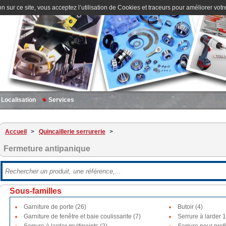
n sur ce site, vous acceptez l’utilisation de Cookies et traceurs pour améliorer votre
Localisation
Services
Accueil
>
Quincaillerie serrurerie
>
Fermeture antipanique
Sous-familles
Garniture de porte (26)
Butoir (4)
Garniture de fenêtre et baie coulissante (7)
Serrure à larder 1