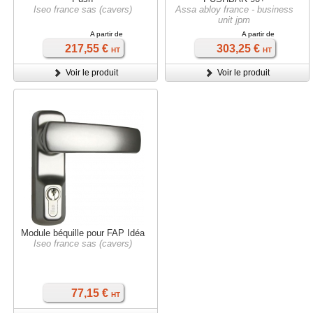
Iseo france sas (cavers)
Assa abloy france - business
unit jpm
A partir de
A partir de
217,55 €
303,25 €
HT
HT
Voir le produit
Voir le produit
Module béquille pour FAP Idéa
Iseo france sas (cavers)
77,15 €
HT