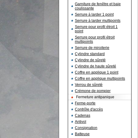
Garniture de fenêtre et baie
coulissante
Serrure à larder 1 point
Serrure à larder multipoints
Serrure pour profil étroit 1
point
Serrure pour profil étroit
multipoints
Serrure de miroiterie
Cylindre standard
Cylindre de sûreté
Cylindre de haute sûreté
Coffre en applique 1 point
Coffre en applique multipoints
Verrou de sûreté
Crémone de pompier
Fermeture antipanique
Ferme-porte
Contrôle d'accès
Cadenas
Antivol
Consignation
Batteuse