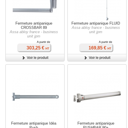
Fermeture antipanique
Fermeture antipanique FLUID
CROSSBAR 89
Assa abloy france - business
Assa abloy france - business
unit jpm
unit jpm
A partir de
A partir de
303,25 €
169,85 €
HT
HT
Voir le produit
Voir le produit
Fermeture antipanique Idéa
Fermeture antipanique
Push
PUSHBAR 90+