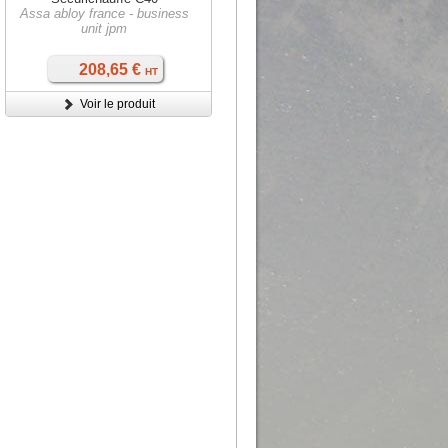
Assa abloy france - business
unit jpm
208,65 €
HT
Voir le produit