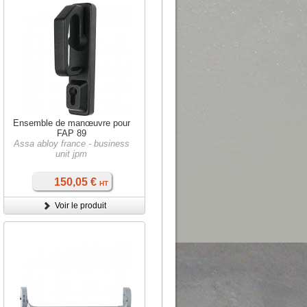
Ensemble de manœuvre pour
FAP 89
Assa abloy france - business
unit jpm
150,05 €
HT
Voir le produit