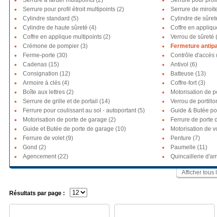
Serrure à larder multipoints (2)
Serrure pour profil
Serrure pour profil étroit multipoints (2)
Serrure de miroite
Cylindre standard (5)
Cylindre de sûret
Cylindre de haute sûreté (4)
Coffre en appliqu
Coffre en applique multipoints (2)
Verrou de sûreté 
Crémone de pompier (3)
Fermeture antipa
Ferme-porte (30)
Contrôle d'accès 
Cadenas (15)
Antivol (6)
Consignation (12)
Batteuse (13)
Armoire à clés (4)
Coffre-fort (3)
Boîte aux lettres (2)
Motorisation de po
Serrure de grille et de portail (14)
Verrou de portillon
Ferrure pour coulissant au sol - autoportant (5)
Guide & Butée por
Motorisation de porte de garage (2)
Ferrure de porte 
Guide et Butée de porte de garage (10)
Motorisation de vo
Ferrure de volet (9)
Penture (7)
Gond (2)
Paumelle (11)
Agencement (22)
Quincaillerie d'
Afficher tous 
Résultats par page :