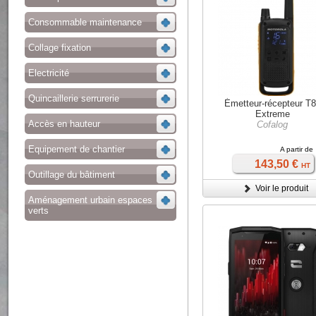
Consommable maintenance
Collage fixation
Electricité
Quincaillerie serrurerie
Émetteur-récepteur T
Extreme
Accès en hauteur
Cofalog
Equipement de chantier
A partir de
143,50 €
HT
Outillage du bâtiment
Voir le produit
Aménagement urbain espaces
verts