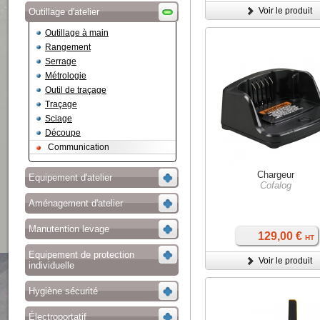
Voir le produit
Outillage d'atelier
Outillage à main
Rangement
Serrage
Métrologie
Outil de traçage
Traçage
Sciage
Découpe
Communication
Chargeur
Equipement d'atelier
Cofalog
Aménagement d'atelier
Manutention levage
129,00 €
HT
Equipement de protection
Voir le produit
individuelle
Hygiène sécurité
Électroportatif