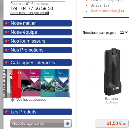
Outil de traçage (12)
Pour plus d'informations:
Sciage (17)
Tél : 04 77 56 59 50
Communication (14)
nous contacter par email
Notre métier
Notre équipe
Résultats par page :
Nos fournisseurs
Nos Promotions
Catalogues interactifs
Batterie
Voir les catalogues
Cofalog
Les Produits
61,50 €
Produits agence fio
HT