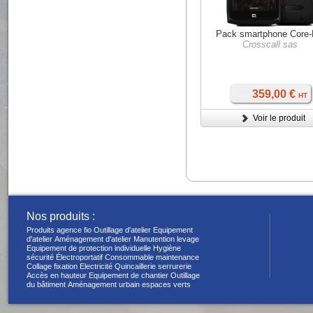
Pack smartphone Core
Crosscall sas
359,00 €
HT
Voir le produit
Nos produits :
Produits agence fio
Outillage d'atelier
Equipement
d'atelier
Aménagement d'atelier
Manutention levage
Equipement de protection individuelle
Hygiène
sécurité
Électroportatif
Consommable maintenance
Collage fixation
Electricité
Quincaillerie serrurerie
Accès en hauteur
Equipement de chantier
Outillage
du bâtiment
Aménagement urbain espaces verts