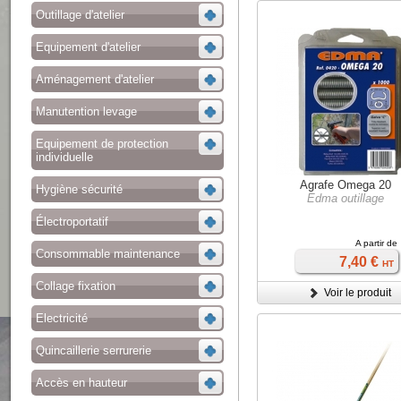
Outillage d'atelier
Equipement d'atelier
Aménagement d'atelier
Manutention levage
Equipement de protection
individuelle
Agrafe Omega 20
Hygiène sécurité
Edma outillage
Électroportatif
A partir de
Consommable maintenance
7,40 €
HT
Collage fixation
Voir le produit
Electricité
Quincaillerie serrurerie
Accès en hauteur