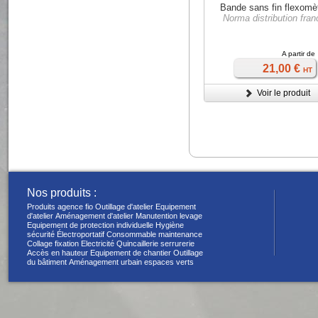
Bande sans fin flexomè
Norma distribution fran
A partir de
21,00 €
HT
Voir le produit
Nos produits :
Produits agence fio
Outillage d'atelier
Equipement
d'atelier
Aménagement d'atelier
Manutention levage
Equipement de protection individuelle
Hygiène
sécurité
Électroportatif
Consommable maintenance
Collage fixation
Electricité
Quincaillerie serrurerie
Accès en hauteur
Equipement de chantier
Outillage
du bâtiment
Aménagement urbain espaces verts