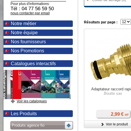
Collier de serrage (6)
Pour plus d'informations:
Tél : 04 77 56 59 50
nous contacter par email
Résultats par page :
Notre métier
Notre équipe
Nos fournisseurs
Nos Promotions
Catalogues interactifs
Adaptateur raccord rap
Boutte sas
Voir les catalogues
Les Produits
2,99 €
HT
Voir le produit
Produits agence fio