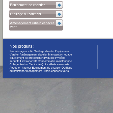
Equipement de chantier
Outillage du bâtiment
Aménagement urbain espaces
verts
Nos produits :
Produits agence fio
Outillage d'atelier
Equipement
d'atelier
Aménagement d'atelier
Manutention levage
Equipement de protection individuelle
Hygiène
sécurité
Électroportatif
Consommable maintenance
Collage fixation
Electricité
Quincaillerie serrurerie
Accès en hauteur
Equipement de chantier
Outillage
du bâtiment
Aménagement urbain espaces verts