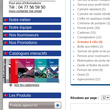
Serrure à larder multipoi
Pour plus d'informations:
Serrure pour profil étroit
Tél : 04 77 56 59 50
Cylindre standard (5)
nous contacter par email
Cylindre de haute sûreté
Coffre en applique multi
Notre métier
Crémone de pompier (3
Notre équipe
Ferme-porte (30)
Cadenas (15)
Nos fournisseurs
Consignation (12)
Armoire à clés (4)
Nos Promotions
Boîte aux lettres (2)
Serrure de grille et de po
Catalogues interactifs
Ferrure pour coulissant a
Motorisation de porte de
Guide et Butée de porte
Ferrure de volet (9)
Gond (2)
Agencement (22)
Voir les catalogues
Les Produits
Résultats par page :
Produits agence fio