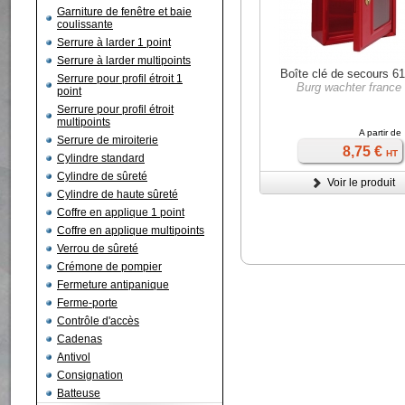
Garniture de fenêtre et baie
coulissante
Serrure à larder 1 point
Serrure à larder multipoints
Boîte clé de secours 6
Serrure pour profil étroit 1
Burg wachter france
point
Serrure pour profil étroit
multipoints
A partir de
Serrure de miroiterie
8,75 €
HT
Cylindre standard
Cylindre de sûreté
Voir le produit
Cylindre de haute sûreté
Coffre en applique 1 point
Coffre en applique multipoints
Verrou de sûreté
Crémone de pompier
Fermeture antipanique
Ferme-porte
Contrôle d'accès
Cadenas
Antivol
Consignation
Batteuse