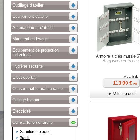
Outillage d'atelier
Equipement d'atelier
Aménagement d'atelier
Manutention levage
Equipement de protection
individuelle
Armoire à clés murale 6
Burg wachter france
Hygiène sécurité
A partir de
Électroportatif
113,90 €
HT
Consommable maintenance
Voir le produit
Collage fixation
Electricité
Quincaillerie serrurerie
Garniture de porte
Butoir