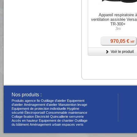
Appareil respiratoire 
ventilation assistée Vers
TR-300+
3m
970,05 €
HT
Voir le produit
Nos produits :
Produits agence fio
Outillage d'atelier
Equipement
d'atelier
Aménagement d'atelier
Manutention levage
Equipement de protection individuelle
Hygiène
sécurité
Électroportatif
Consommable maintenance
Collage fixation
Electricité
Quincaillerie serrurerie
Accès en hauteur
Equipement de chantier
Outillage
du bâtiment
Aménagement urbain espaces verts