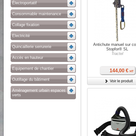
Électroportatif
Consommable maintenance
Collage fixation
Electricité
Antichute manuel sur co
Quincaillerie serrurerie
Stopfor® SL
Tractel
Accès en hauteur
Equipement de chantier
144,00 €
HT
Outillage du bâtiment
Voir le produit
Aménagement urbain espaces
verts