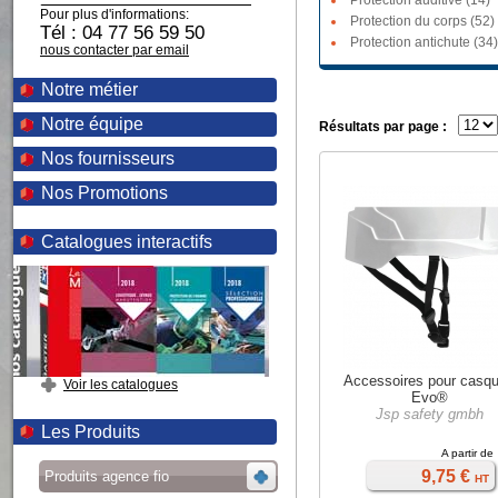
Protection auditive (14)
Pour plus d'informations:
Protection du corps (52)
Tél : 04 77 56 59 50
Protection antichute (34)
nous contacter par email
Notre métier
Notre équipe
Résultats par page :
Nos fournisseurs
Nos Promotions
Catalogues interactifs
Accessoires pour casq
Voir les catalogues
Evo®
Jsp safety gmbh
Les Produits
A partir de
9,75 €
Produits agence fio
HT