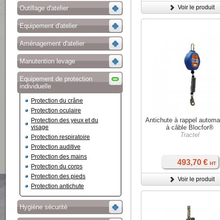
Voir le produit
Outillage d'atelier
Equipement d'atelier
Aménagement d'atelier
Manutention levage
Equipement de protection
individuelle
Protection du crâne
Protection oculaire
Antichute à rappel automa
Protection des yeux et du
visage
à câble Blocfor®
Tractel
Protection respiratoire
Protection auditive
Protection des mains
493,70 €
HT
Protection du corps
Protection des pieds
Voir le produit
Protection antichute
Hygiène sécurité