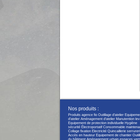
Nos produits :
Produits agence fio
Outillage d'atelier
Equipeme
d'atelier
Aménagement d'atelier
Manutention le
Equipement de protection individuelle
Hygiène
sécurité
Électroportatif
Consommable maintena
Collage fixation
Electricité
Quincaillerie serrurer
Accès en hauteur
Equipement de chantier
Outil
du bâtiment
Aménagement urbain espaces vert