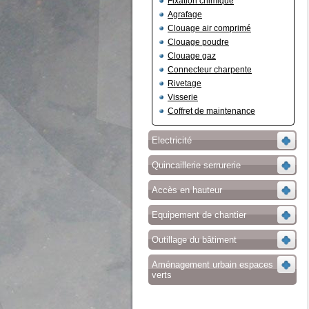
Fixation chimique
Agrafage
Clouage air comprimé
Clouage poudre
Clouage gaz
Connecteur charpente
Rivetage
Visserie
Coffret de maintenance
Electricité
Quincaillerie serrurerie
Accès en hauteur
Equipement de chantier
Outillage du bâtiment
Aménagement urbain espaces
verts