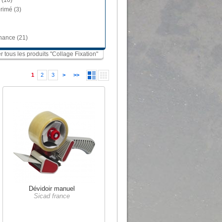
 (10)
rimé (3)
nance (21)
er tous les produits "Collage Fixation"
1
2
3
>
>>
Dévidoir manuel
Sicad france