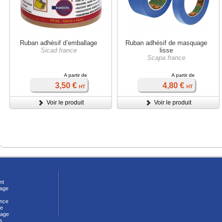
Ruban adhésif d’emballage
Ruban adhésif de masquage
Sicad france
lisse
Scapa france
A partir de
A partir de
3,50 €
4,80 €
HT
HT
Voir le produit
Voir le produit
nt
vage
nce
ie
lage
s