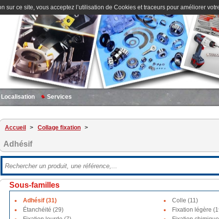
n sur ce site, vous acceptez l’utilisation de Cookies et traceurs pour améliorer votre
Localisation
Services
Accueil
>
Collage fixation
>
Adhésif
Sous-familles
Adhésif (31)
Colle (11)
Étanchéité (29)
Fixation légère (1