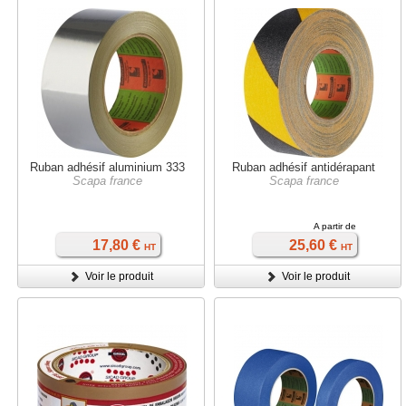
Ruban adhésif aluminium 333
Ruban adhésif antidérapant
Scapa france
Scapa france
A partir de
17,80 €
25,60 €
HT
HT
Voir le produit
Voir le produit