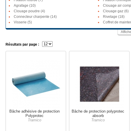
Fixation lourde (7)
Fixation chimique
Agrafage (10)
Clouage air comp
Clouage poudre (4)
Clouage gaz (6)
Connecteur charpente (14)
Rivetage (18)
Visserie (5)
Coffret de mainte
Affich
Résultats par page :
Bâche adhésive de protection
Bâche de protection polyprotec
Polyprotec
absorb
Tramico
Tramico