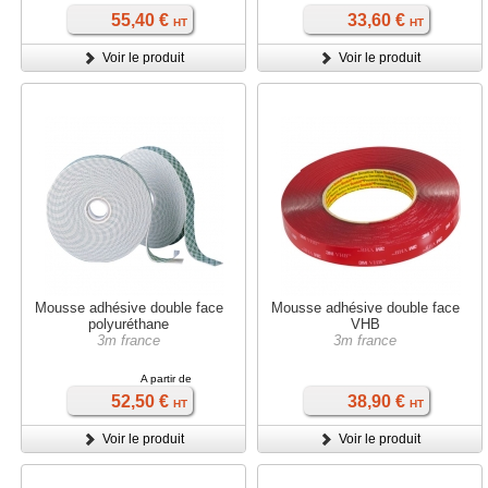
55,40 €
33,60 €
HT
HT
Voir le produit
Voir le produit
Mousse adhésive double face
Mousse adhésive double face
polyuréthane
VHB
3m france
3m france
A partir de
52,50 €
38,90 €
HT
HT
Voir le produit
Voir le produit