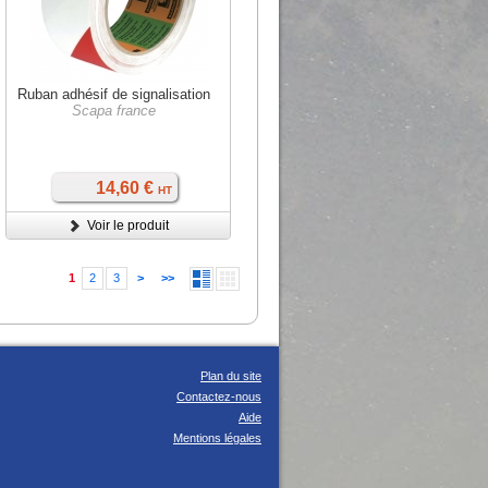
Ruban adhésif de signalisation
Scapa france
14,60 €
HT
Voir le produit
1
2
3
>
>>
Plan du site
Contactez-nous
Aide
Mentions légales